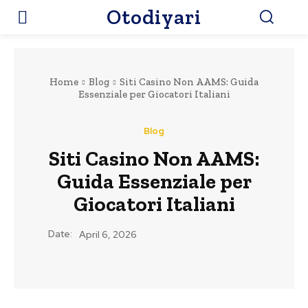
Otodiyari
Home
Blog
Siti Casino Non AAMS: Guida
Essenziale per Giocatori Italiani
Blog
Siti Casino Non AAMS:
Guida Essenziale per
Giocatori Italiani
Date:
April 6, 2026