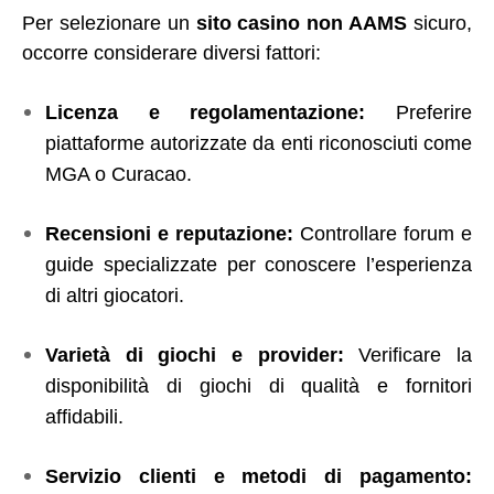
Per selezionare un
sito casino non AAMS
sicuro,
occorre considerare diversi fattori:
Licenza e regolamentazione:
Preferire
piattaforme autorizzate da enti riconosciuti come
MGA o Curacao.
Recensioni e reputazione:
Controllare forum e
guide specializzate per conoscere l’esperienza
di altri giocatori.
Varietà di giochi e provider:
Verificare la
disponibilità di giochi di qualità e fornitori
affidabili.
Servizio clienti e metodi di pagamento: